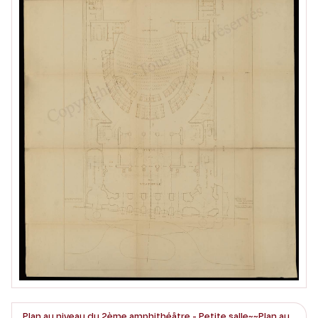
Plan au niveau du 2ème amphithéâtre - Petite salle~~Plan au