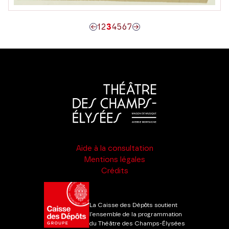
1
2
3
4
5
6
7
Aide à la consultation
Mentions légales
Crédits
La Caisse des Dépôts soutient
l'ensemble de la programmation
du Théâtre des Champs-Élysées