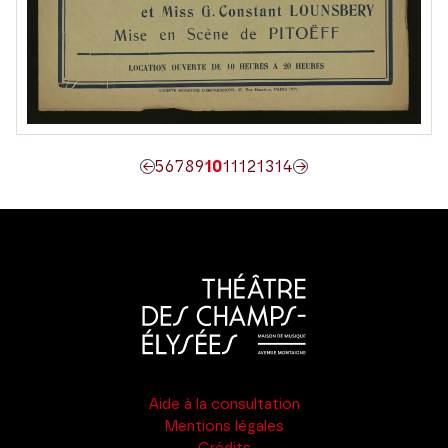
5
6
7
8
9
10
11
12
13
14
Aide à la consultation
Mentions légales