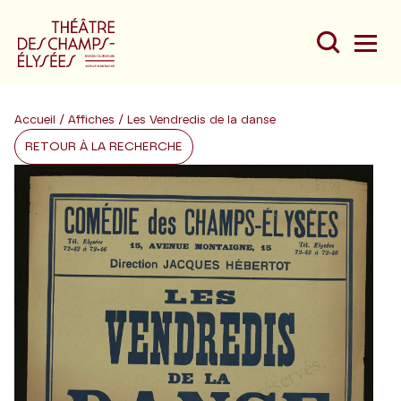
Accueil
/
Affiches
/ Les Vendredis de la danse
RETOUR À LA RECHERCHE
Du
Au