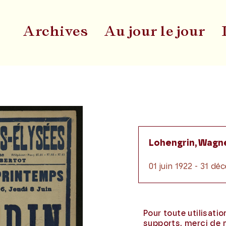
Archives
Au jour le jour
Du
Lohengrin, Wagn
01 juin 1922 - 31 d
Pour toute utilisati
supports, merci de 