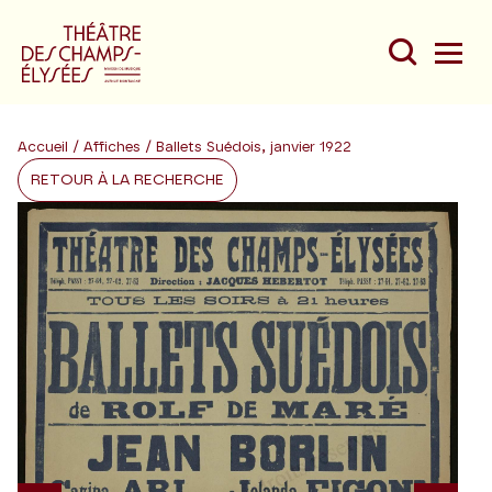
Accueil
/
Affiches
/ Ballets Suédois, janvier 1922
RETOUR À LA RECHERCHE
Du
Au