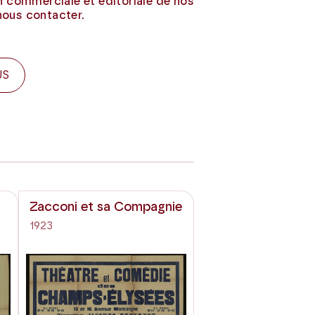
on commerciale et éditoriale de nos
nous contacter.
US
Zacconi et sa Compagnie
1923