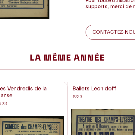
Pour toute utilisati
supports, merci de 
CONTACTEZ-NO
LA MÊME ANNÉE
es Vendredis de la
Ballets Leonidoff
danse
1923
923