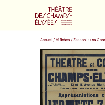
Accueil
/
Affiches
/ Zacconi et sa Com