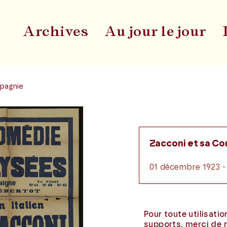
Archives
Au jour le jour
Du
pagnie
Zacconi et sa C
01 décembre 1923 -
Pour toute utilisati
supports, merci de 