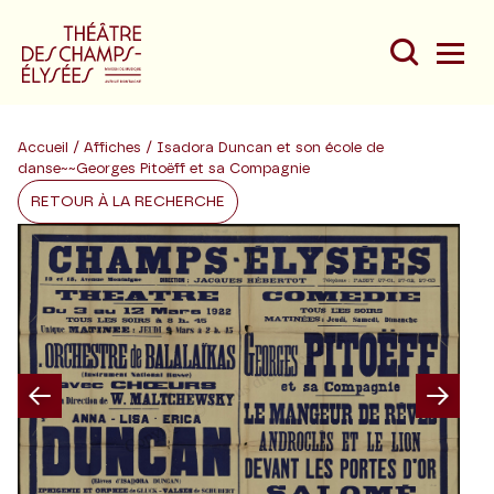
Accueil
/
Affiches
/ Isadora Duncan et son école de
danse~~Georges Pitoëff et sa Compagnie
RETOUR À LA RECHERCHE
Du
Au
Previous
Nex