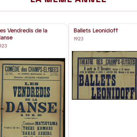
es Vendredis de la
Ballets Leonidoff
danse
1923
923