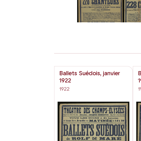
Ballets Suédois, janvier
B
1922
1
1922
1