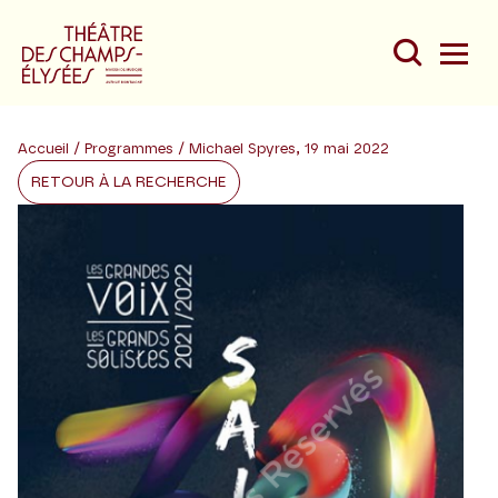
Accueil
/
Programmes
/ Michael Spyres, 19 mai 2022
RETOUR À LA RECHERCHE
Du
Au