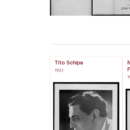
Previous
Tito Schipa
N
F
1951
1