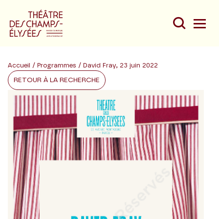
Accueil
/
Programmes
/ David Fray, 23 juin 2022
RETOUR À LA RECHERCHE
Du
Au