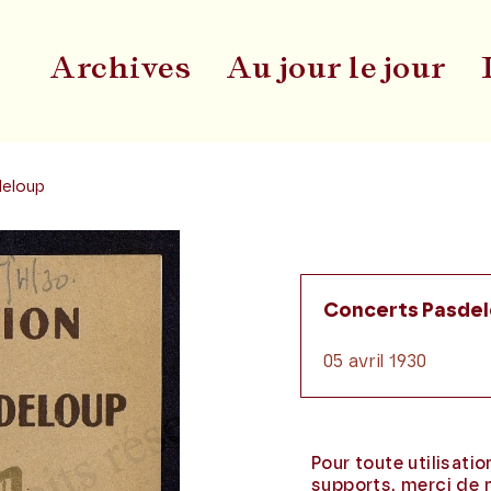
Archives
Au jour le jour
Du
deloup
Concerts Pasde
05 avril 1930
Pour toute utilisati
supports, merci de 