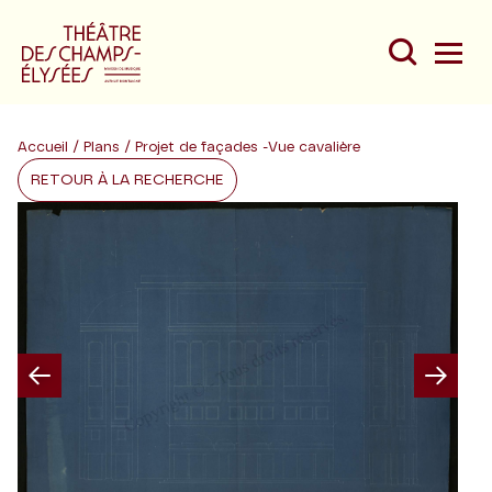
Accueil
/
Plans
/ Projet de façades -Vue cavalière
RETOUR À LA RECHERCHE
Du
Au
Previous
Nex