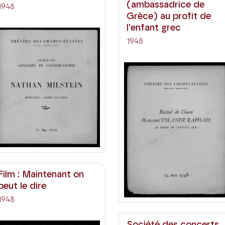
(ambassadrice de
1948
Grèce) au profit de
l'enfant grec
1948
Film : Maintenant on
peut le dire
1948
Société des concerts