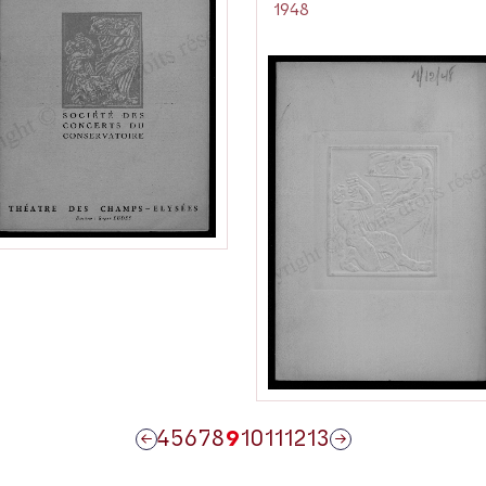
1948
4
5
6
7
8
9
10
11
12
13