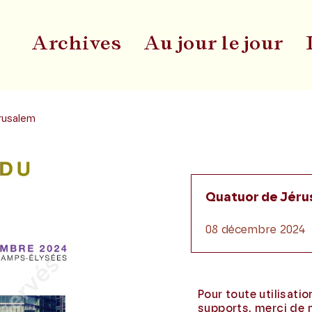
Archives
Au jour le jour
Du
́rusalem
Quatuor de Jér
08 décembre 2024
Pour toute utilisati
supports, merci de 