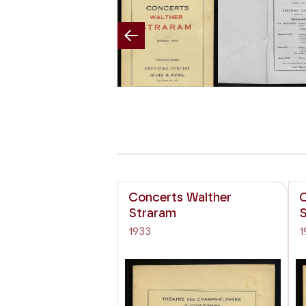
Previous
Concerts Walther
C
Straram
S
1933
1