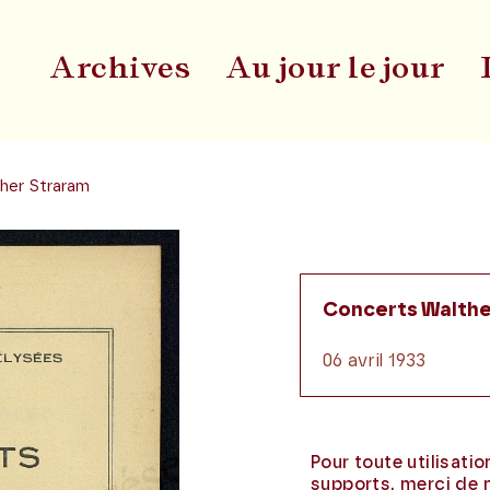
Archives
Au jour le jour
Du
her Straram
Concerts Walthe
06 avril 1933
Pour toute utilisati
supports, merci de 