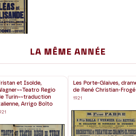
LA MÊME ANNÉE
ristan et Isolde,
Les Porte-Glaives, dram
agner~~Teatro Regio
de René Christian-Frogé
e Turin~~traduction
1921
talienne, Arrigo Boïto
921