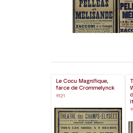
Le Cocu Magnifique,
T
farce de Crommelynck
W
d
1921
i
1